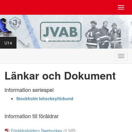
Toggl
navig
U14
Toggl
navig
Länkar och Dokument
Information seriespel
Stockholm Ishockeyförbund
Information till föräldrar
Föräldrafoldern Swehockey
(5 MB)