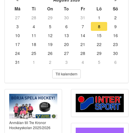
Må
Ti
On
To
Fr
Lö
Sö
27
28
29
30
31
1
2
3
4
5
6
7
8
9
10
11
12
13
14
15
16
17
18
19
20
21
22
23
24
25
26
27
28
29
30
31
1
2
3
4
5
6
Till kalendern
Anmälan till Tre Kronor
Hockeyskolan 2025/2026