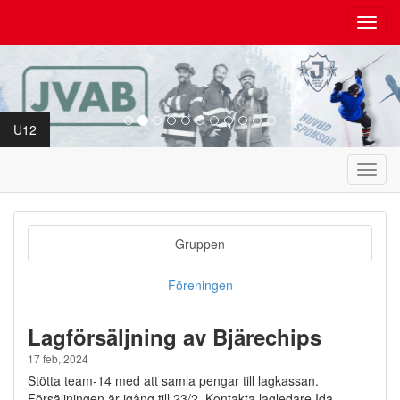
Toggl
navig
U12
Toggl
navig
Gruppen
Föreningen
Lagförsäljning av Bjärechips
17 feb, 2024
Stötta team-14 med att samla pengar till lagkassan.
Försäljningen är igång till 23/2. Kontakta lagledare Ida