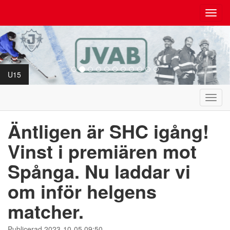
Toggl
navig
U15
Toggl
navig
Äntligen är SHC igång!
Vinst i premiären mot
Spånga. Nu laddar vi
om inför helgens
matcher.
Publicerad 2023-10-05 09:50