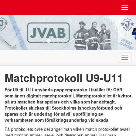
Toggl
navig
Toggl
navig
Matchprotokoll U9-U11
För U9 till U11 används pappersprotokoll istället för OVR
som är ett digitalt matchprotokoll. Matchprotokollet är kvittot
på att matchen har spelats och vilka som har deltagit.
Protokollet skickas till Stockholms Ishockeyförbund och
sparas och är underlag för såväl uppföljning av
verksamheten som försäkringsunderlag vid skada.
På protokollets övre del anger man vilken match protokollet avser
med matchnummer. serie- och divisionsnummer. Har man