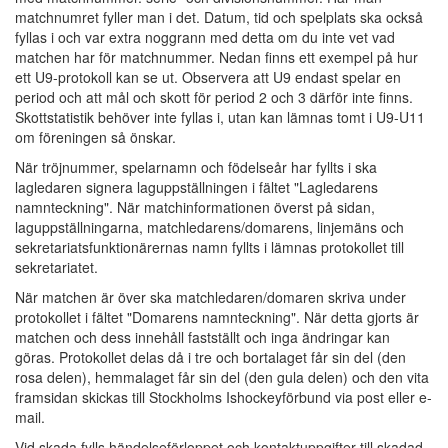
matchnumret fyller man i det. Datum, tid och spelplats ska också
fyllas i och var extra noggrann med detta om du inte vet vad
matchen har för matchnummer. Nedan finns ett exempel på hur
ett U9-protokoll kan se ut. Observera att U9 endast spelar en
period och att mål och skott för period 2 och 3 därför inte finns.
Skottstatistik behöver inte fyllas i, utan kan lämnas tomt i U9-U11
om föreningen så önskar.
När tröjnummer, spelarnamn och födelseår har fyllts i ska
lagledaren signera laguppställningen i fältet "Lagledarens
namnteckning". När matchinformationen överst på sidan,
laguppställningarna, matchledarens/domarens, linjemäns och
sekretariatsfunktionärernas namn fyllts i lämnas protokollet till
sekretariatet.
När matchen är över ska matchledaren/domaren skriva under
protokollet i fältet "Domarens namnteckning". När detta gjorts är
matchen och dess innehåll fastställt och inga ändringar kan
göras. Protokollet delas då i tre och bortalaget får sin del (den
rosa delen), hemmalaget får sin del (den gula delen) och den vita
framsidan skickas till Stockholms Ishockeyförbund via post eller e-
mail.
Vid skada fylls händelseförloppet och kontaktuppgifter till skadad