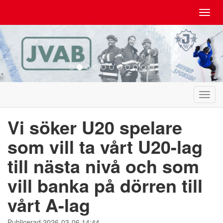
Toggl
navig
Toggl
navig
Vi söker U20 spelare
som vill ta vårt U20-lag
till nästa nivå och som
vill banka på dörren till
vårt A-lag
Publicerad 2026-03-06 14:44